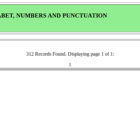
BET, NUMBERS AND PUNCTUATION
312 Records Found. Displaying page 1 of 1:
1